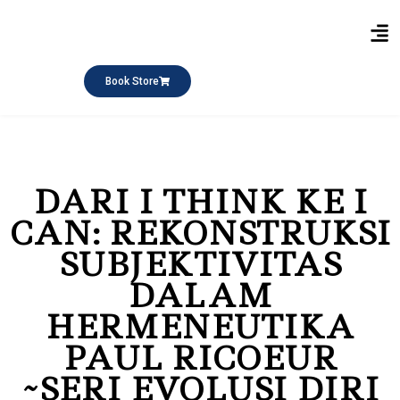
Publikasi Buku
Short Course
Pesantren Ramadhan
Q&A Keagamaan
Book Store
DARI I THINK KE I
CAN: REKONSTRUKSI
SUBJEKTIVITAS
DALAM
HERMENEUTIKA
PAUL RICOEUR
~SERI EVOLUSI DIRI