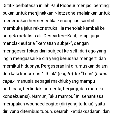
Di titik perbatasan inilah Paul Ricoeur menjadi penting:
bukan untuk menjinakkan Nietzsche, melainkan untuk
meneruskan hermeneutika kecurigaan sambil
membuka jalur rekonstruksi. Ia menolak kembali ke
subjek metafisis ala Descartes–Kant, tetapi juga
menolak euforia “kematian subjek”, dengan
menggeser fokus dari subject ke self: dari ego yang
ingin menguasai ke diri yang berusaha mengerti dan
memikul hidupnya. Pergeseran ini dirumuskan dalam
dua kata kunci: dari “I think” (
cogito
) ke “I can” (
homo
capax
, manusia sebagai makhluk yang mampu
berbicara, bertindak, bercerita, berjanji, dan memikul
konsekuensi). Namun, “aku mampu” ini senantiasa
merupakan wounded cogito (diri yang terluka), yaitu
diri yang ditembus tubuh, sejarah, ketidaksadaran, dan