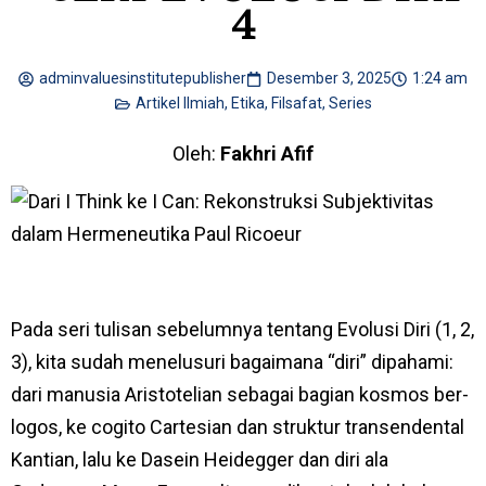
4
adminvaluesinstitutepublisher
Desember 3, 2025
1:24 am
Artikel Ilmiah
,
Etika
,
Filsafat
,
Series
Oleh:
Fakhri Afif
Pada seri tulisan sebelumnya tentang Evolusi Diri (
1
,
2
,
3
), kita sudah menelusuri bagaimana “diri” dipahami:
dari manusia Aristotelian sebagai bagian kosmos ber-
logos, ke cogito Cartesian dan struktur transendental
Kantian, lalu ke Dasein Heidegger dan diri ala