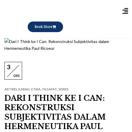
Publikasi Buku
Short Course
Pesantren Ramadhan
Q&A Keagamaan
Book Store
3
DES
,
,
,
ARTIKEL ILMIAH
ETIKA
FILSAFAT
SERIES
DARI I THINK KE I CAN:
REKONSTRUKSI
SUBJEKTIVITAS DALAM
HERMENEUTIKA PAUL