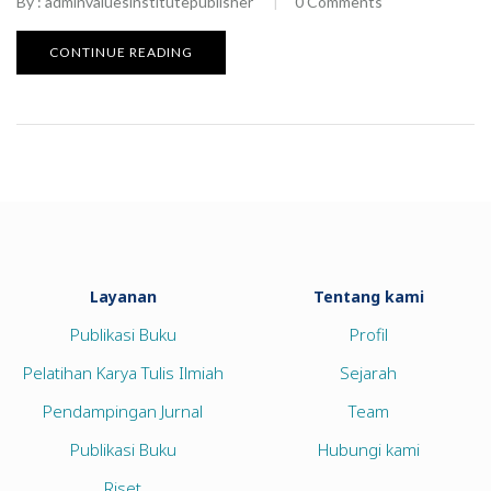
By :
adminvaluesinstitutepublisher
0
Comments
CONTINUE READING
Layanan
Tentang kami
Publikasi Buku
Profil
Pelatihan Karya Tulis Ilmiah
Sejarah
Pendampingan Jurnal
Team
Publikasi Buku
Hubungi kami
Riset