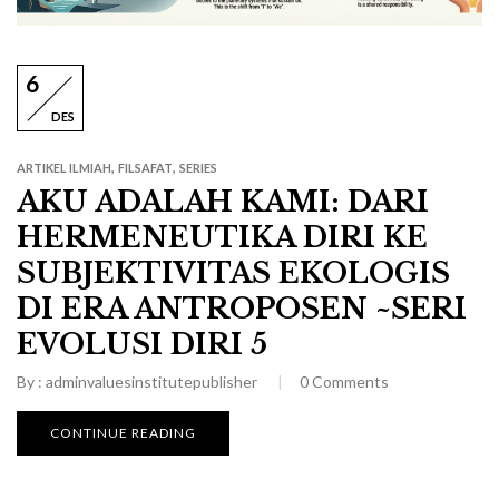
6
DES
,
,
ARTIKEL ILMIAH
FILSAFAT
SERIES
AKU ADALAH KAMI: DARI
HERMENEUTIKA DIRI KE
SUBJEKTIVITAS EKOLOGIS
DI ERA ANTROPOSEN ~SERI
EVOLUSI DIRI 5
By :
adminvaluesinstitutepublisher
0
Comments
CONTINUE READING