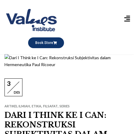
Publikasi Buku
Short Course
Pesantren Ramadhan
Q&A Keagamaan
Book Store
3
DES
,
,
,
ARTIKEL ILMIAH
ETIKA
FILSAFAT
SERIES
DARI I THINK KE I CAN:
REKONSTRUKSI