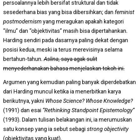
persoalannya lebih bersifat struktural dan tidak
sesederhana bias yang bisa dibersihkan; dan
feminist
postmodernism
yang meragukan apakah kategori
“ilmu” dan “objektivitas” masih bisa dipertahankan.
Harding sendiri pada dasarnya paling dekat dengan
posisi kedua, meski ia terus merevisinya selama
bertahun-tahun.
Aslina,
saya agak sulit
menyederhanakan bahasa menjelaskan tokoh ini.
Argumen yang kemudian paling banyak diperdebatkan
dari Harding muncul ketika ia menerbitkan karya
berikutnya, yakni
Whose Science? Whose Knowledge?
(1991) dan esai
“Rethinking Standpoint Epistemology”
(1993). Dalam tulisan belakangan ini, ia merumuskan
satu konsep yang ia sebut sebagi
strong objectivity
(objektivitas yang kuat).