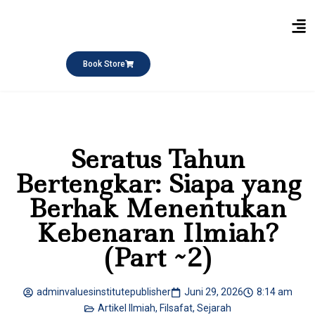
Publikasi Buku
Short Course
Pesantren Ramadhan
Q&A Keagamaan
Book Store
Seratus Tahun
Bertengkar: Siapa yang
Berhak Menentukan
Kebenaran Ilmiah?
(Part ~2)
adminvaluesinstitutepublisher
Juni 29, 2026
8:14 am
Artikel Ilmiah
,
Filsafat
,
Sejarah