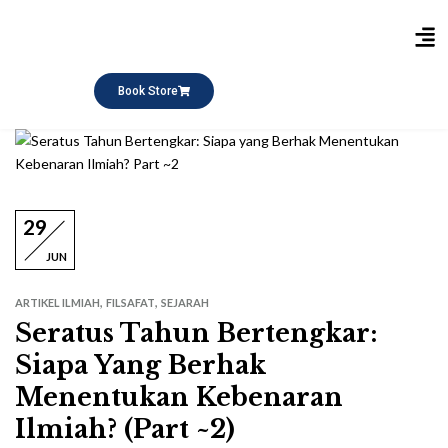
Publikasi Buku
Short Course
Pesantren Ramadhan
Q&A Keagamaan
Book Store
29
JUN
,
,
ARTIKEL ILMIAH
FILSAFAT
SEJARAH
Seratus Tahun Bertengkar:
Siapa Yang Berhak
Menentukan Kebenaran
Ilmiah? (Part ~2)