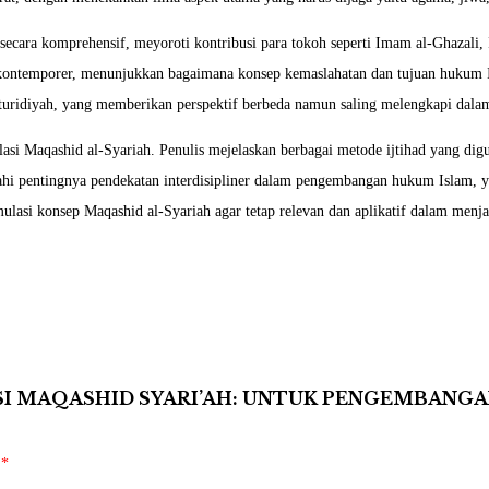
cara komprehensif, meyoroti kontribusi para tokoh seperti Imam al-Ghazali,
kontemporer, menunjukkan bagaimana konsep kemaslahatan dan tujuan hukum Is
Maturidiyah, yang memberikan perspektif berbeda namun saling melengkapi da
lasi Maqashid al-Syariah. Penulis mejelaskan berbagai metode ijtihad yang d
bawahi pentingnya pendekatan interdisipliner dalam pengembangan hukum Islam,
ulasi konsep Maqashid al-Syariah agar tetap relevan dan aplikatif dalam men
SI MAQASHID SYARI’AH: UNTUK PENGEMBANG
i
*