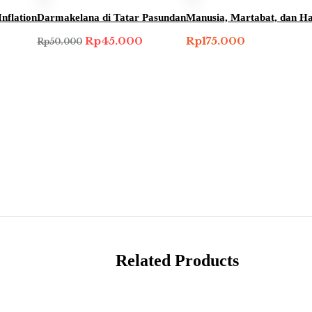
nflation
Darmakelana di Tatar Pasundan
Manusia, Martabat, dan H
Harga
Harga
Rp
45.000
Rp
175.000
Rp
50.000
aslinya
saat
adalah:
ini
Rp50.000.
adalah:
Rp45.000.
Related Products