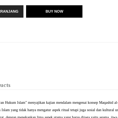
ERANJANG
BUY NOW
ucts
kiran Hukum Islam” menyajikan kajian mendalam mengenai konsep Maqashid al
lam yang tidak hanya mengatur aspek ritual tetapi juga sosial dan kultural 
t, dengan menekankan lima aspek utama yang harus dijaga yaitu agama, jiwa, 