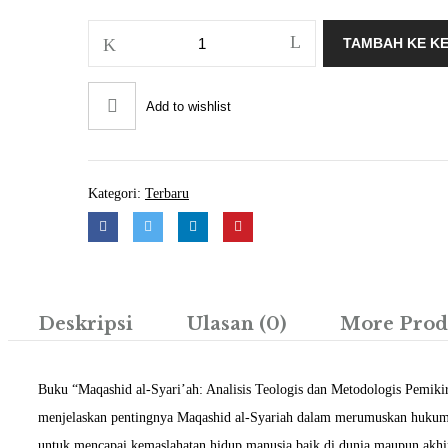
Kuantitas
TAMBAH KE K
Reformulasi
Maqashid
Syari'ah:
Untuk
Add to wishlist
Pengembangan
Hukum
Islam
Kategori:
Terbaru
Deskripsi
Ulasan (0)
More Prod
Buku “Maqashid al-Syari’ah: Analisis Teologis dan Metodologis Pemi
menjelaskan pentingnya Maqashid al-Syariah dalam merumuskan hukum Is
untuk mencapai kemaslahatan hidup manusia baik di dunia maupun akhira