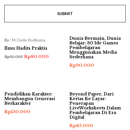
-16%
Dunia Bermain, Dunia
By :
M. Dede Rodliyana
Belajar: 30 Ide Games
Pembelajaran
Ilmu Hadits Praktis
Menggunakan Media
Harga
Harga
Rp
80.000
Sederhana
Rp
95.000
aslinya
saat
adalah:
ini
Rp
90.000
Rp95.000.
adalah:
Rp80.000.
Pendidikan Karakter:
Beyond Paper, Dari
Membangun Generasi
Kertas Ke Layar:
Berkarakter
Penerapan
LiveWorksheets Dalam
Rp
150.000
Pembelajaran Di Era
Digital
Rp
85.000