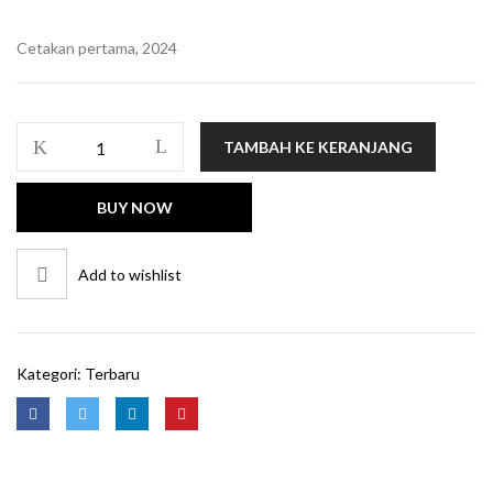
Cetakan pertama, 2024
Kuantitas
TAMBAH KE KERANJANG
Perencanaan
Sumber
BUY NOW
Daya
Manusia
Strategik
Add to wishlist
Kategori:
Terbaru