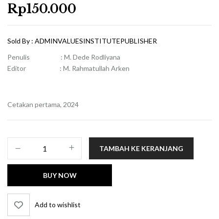
Rp
150.000
Sold By :
ADMINVALUESINSTITUTEPUBLISHER
Penulis : M. Dede Rodliyana
Editor : M. Rahmatullah Arken
Cetakan pertama, 2024
Kuantitas
TAMBAH KE KERANJANG
Monograf:
Sanad
BUY NOW
A'li
dan
Nazil
Add to wishlist
Dalam