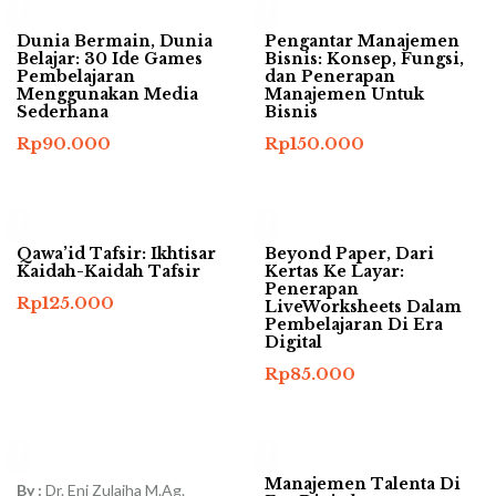
Dunia Bermain, Dunia
Pengantar Manajemen
Belajar: 30 Ide Games
Bisnis: Konsep, Fungsi,
Pembelajaran
dan Penerapan
Menggunakan Media
Manajemen Untuk
Sederhana
Bisnis
Rp
90.000
Rp
150.000
Qawa’id Tafsir: Ikhtisar
Beyond Paper, Dari
Kaidah-Kaidah Tafsir
Kertas Ke Layar:
Penerapan
Rp
125.000
LiveWorksheets Dalam
Pembelajaran Di Era
Digital
Rp
85.000
Manajemen Talenta Di
By :
Dr. Eni Zulaiha M.Ag.