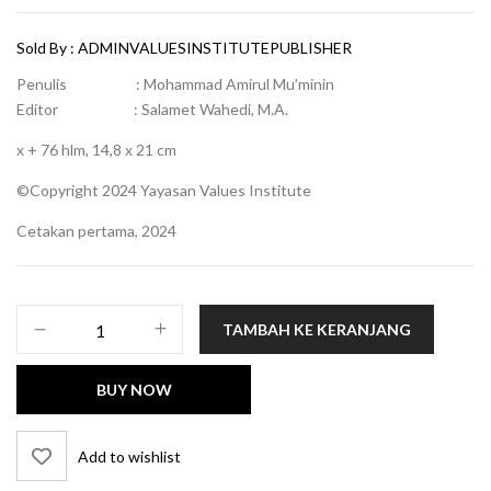
Sold By :
ADMINVALUESINSTITUTEPUBLISHER
Penulis : Mohammad Amirul Mu’minin
Editor : Salamet Wahedi, M.A.
x + 76 hlm, 14,8 x 21 cm
©Copyright 2024 Yayasan Values Institute
Cetakan pertama, 2024
Kuantitas
TAMBAH KE KERANJANG
Inovasi
Pembelajaran
BUY NOW
Berdiferensiasi:
Kunci
Sukses
Add to wishlist
Meraih