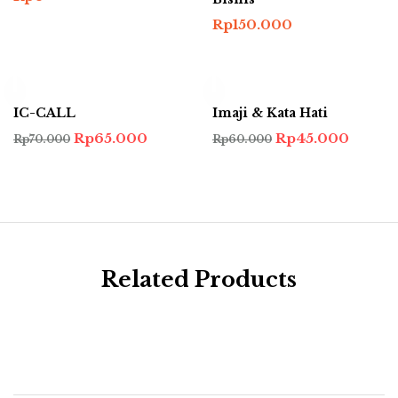
Rp
150.000
-7%
-25%
IC-CALL
Imaji & Kata Hati
Harga
Harga
Harga
Harga
Rp
65.000
Rp
45.000
Rp
70.000
Rp
60.000
aslinya
saat
aslinya
saat
adalah:
ini
adalah:
ini
Rp70.000.
adalah:
Rp60.000.
adalah
Rp65.000.
Rp45.
Related Products