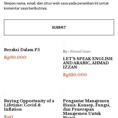
Simpan nama, email, dan situs web saya pada peramban ini untuk
komentar saya berikutnya.
Beraksi Dalam P5
By :
Ahmad Izzan
Rp
90.000
LET’S SPEAK ENGLISH
AND ARABIC, AHMAD
IZZAN
Rp
120.000
Buying Opportunity of a
Pengantar Manajemen
Lifetime: Covid &
Bisnis: Konsep, Fungsi,
Inflation
dan Penerapan
Manajemen Untuk
Rp
0
Bisnis