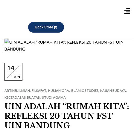
Publikasi Buku
Short Course
Pesantren Ramadhan
Q&A Keagamaan
Book Store
14
JUN
,
,
,
,
,
ARTIKEL ILMIAH
FILSAFAT
HUMANIORA
ISLAMIC STUDIES
KAJIAN BUDAYA
,
KECERDASAN BUATAN
STUDI AGAMA
UIN ADALAH “RUMAH KITA”:
REFLEKSI 20 TAHUN FST
UIN BANDUNG