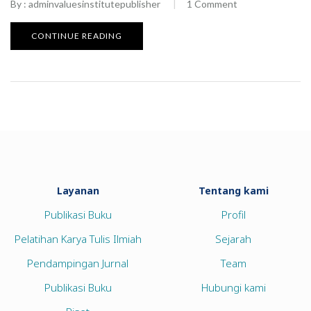
By :
adminvaluesinstitutepublisher
1
Comment
CONTINUE READING
Layanan
Tentang kami
Publikasi Buku
Profil
Pelatihan Karya Tulis Ilmiah
Sejarah
Pendampingan Jurnal
Team
Publikasi Buku
Hubungi kami