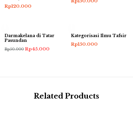
Rp
150.000
Rp
120.000
-10%
Darmakelana di Tatar
Kategorisasi Ilmu Tafsir
Pasundan
Rp
150.000
Harga
Harga
Rp
45.000
Rp
50.000
aslinya
saat
adalah:
ini
Rp50.000.
adalah:
Rp45.000.
Related Products