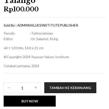
Talango
Rp
100.000
Sold By :
ADMINVALUESINSTITUTEPUBLISHER
Penulis : Fathorrahman
Editor : Dr. Salamet, M.Ag.
viii + 120 hlm, 14,8 x 21 cm
©Copyright 2024 Yayasan Values Institute
Cetakan pertama, 2024
Kuantitas
TAMBAH KE KERANJANG
Kaleidoskop
Kepemimpinan
BUY NOW
Sekolah:
Transformasi