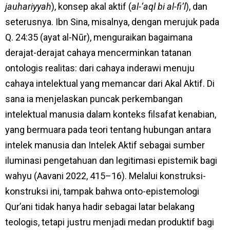
jauhariyyah
), konsep akal aktif (
al-‘aql bi al-fi’l
), dan
seterusnya. Ibn Sina, misalnya, dengan merujuk pada
Q. 24:35 (ayat al-Nūr), menguraikan bagaimana
derajat-derajat cahaya mencerminkan tatanan
ontologis realitas: dari cahaya inderawi menuju
cahaya intelektual yang memancar dari Akal Aktif. Di
sana ia menjelaskan puncak perkembangan
intelektual manusia dalam konteks filsafat kenabian,
yang bermuara pada teori tentang hubungan antara
intelek manusia dan Intelek Aktif sebagai sumber
iluminasi pengetahuan dan legitimasi epistemik bagi
wahyu (Aavani 2022, 415–16). Melalui konstruksi-
konstruksi ini, tampak bahwa onto-epistemologi
Qur’ani tidak hanya hadir sebagai latar belakang
teologis, tetapi justru menjadi medan produktif bagi