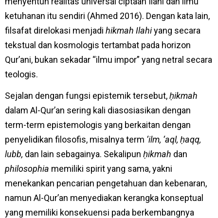
menyentuh realitas universal ciptaan Ilahi dan ilmu
ketuhanan itu sendiri (Ahmed 2016). Dengan kata lain,
filsafat direlokasi menjadi
hikmah Ilahi
yang secara
tekstual dan kosmologis tertambat pada horizon
Qur’ani, bukan sekadar “ilmu impor” yang netral secara
teologis.
Sejalan dengan fungsi epistemik tersebut,
ḥikmah
dalam Al-Qur’an sering kali diasosiasikan dengan
term-term epistemologis yang berkaitan dengan
penyelidikan filosofis, misalnya term
‘ilm, ‘aql, ḥaqq,
lubb,
dan lain sebagainya. Sekalipun
ḥikmah
dan
philosophia
memiliki spirit yang sama, yakni
menekankan pencarian pengetahuan dan kebenaran,
namun Al-Qur’an menyediakan kerangka konseptual
yang memiliki konsekuensi pada berkembangnya