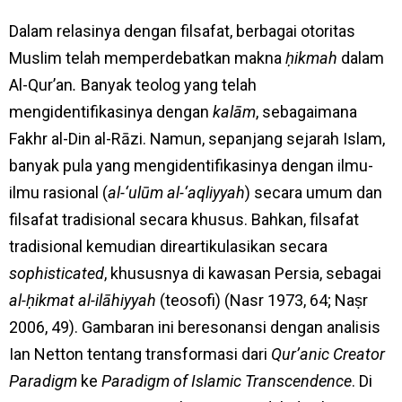
Dalam relasinya dengan filsafat, berbagai otoritas
Muslim telah memperdebatkan makna
ḥikmah
dalam
Al-Qur’an
.
Banyak teolog yang telah
mengidentifikasinya dengan
kalām
, sebagaimana
Fakhr al-Din al-Rāzi. Namun, sepanjang sejarah Islam,
banyak pula yang mengidentifikasinya dengan ilmu-
ilmu rasional (
al-‘ulūm al-‘aqliyyah
) secara umum dan
filsafat tradisional secara khusus. Bahkan, filsafat
tradisional kemudian direartikulasikan secara
sophisticated
, khususnya di kawasan Persia, sebagai
al-ḥikmat al-ilāhiyyah
(teosofi) (Nasr 1973, 64; Naṣr
2006, 49). Gambaran ini beresonansi dengan analisis
Ian Netton tentang transformasi dari
Qur’anic Creator
Paradigm
ke
Paradigm of Islamic Transcendence
. Di