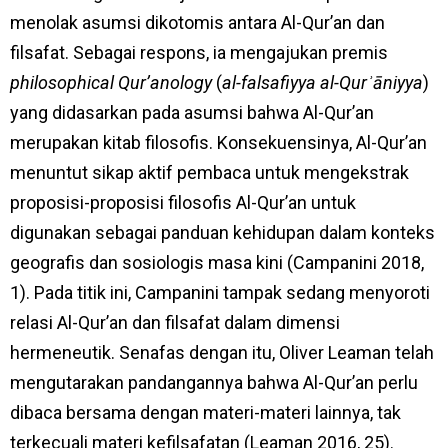
menolak asumsi dikotomis antara Al-Qur’an dan
filsafat. Sebagai respons, ia mengajukan premis
philosophical Qur’anology
(
al-falsafiyya al-Qurʾāniyya
)
yang didasarkan pada asumsi bahwa Al-Qur’an
merupakan kitab filosofis. Konsekuensinya, Al-Qur’an
menuntut sikap aktif pembaca untuk mengekstrak
proposisi-proposisi filosofis Al-Qur’an untuk
digunakan sebagai panduan kehidupan dalam konteks
geografis dan sosiologis masa kini (Campanini 2018,
1). Pada titik ini, Campanini tampak sedang menyoroti
relasi Al-Qur’an dan filsafat dalam dimensi
hermeneutik. Senafas dengan itu, Oliver Leaman telah
mengutarakan pandangannya bahwa Al-Qur’an perlu
dibaca bersama dengan materi-materi lainnya, tak
terkecuali materi kefilsafatan (Leaman 2016, 25).