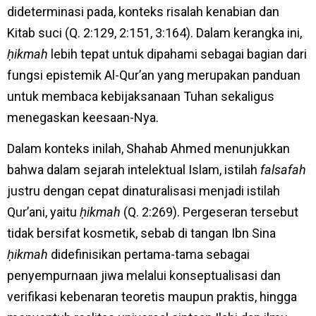
dideterminasi pada, konteks risalah kenabian dan
Kitab suci (Q. 2:129, 2:151, 3:164). Dalam kerangka ini,
ḥikmah
lebih tepat untuk dipahami sebagai bagian dari
fungsi epistemik Al-Qur’an yang merupakan panduan
untuk membaca kebijaksanaan Tuhan sekaligus
menegaskan keesaan-Nya.
Dalam konteks inilah, Shahab Ahmed menunjukkan
bahwa dalam sejarah intelektual Islam, istilah
falsafah
justru dengan cepat dinaturalisasi menjadi istilah
Qur’ani, yaitu
ḥikmah
(Q. 2:269). Pergeseran tersebut
tidak bersifat kosmetik, sebab di tangan Ibn Sina
ḥikmah
didefinisikan pertama-tama sebagai
penyempurnaan jiwa melalui konseptualisasi dan
verifikasi kebenaran teoretis maupun praktis, hingga