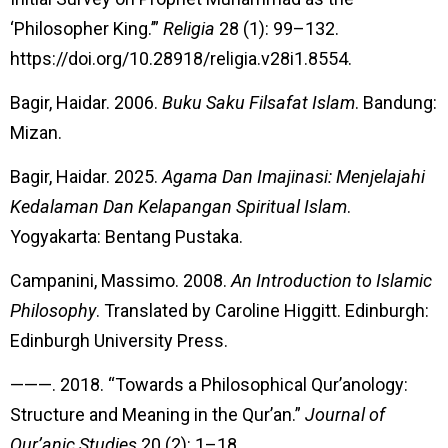
‘Philosopher King.’”
Religia
28 (1): 99–132.
https://doi.org/10.28918/religia.v28i1.8554.
Bagir, Haidar. 2006.
Buku Saku Filsafat Islam
. Bandung:
Mizan.
Bagir, Haidar. 2025.
Agama Dan Imajinasi: Menjelajahi
Kedalaman Dan Kelapangan Spiritual Islam
.
Yogyakarta: Bentang Pustaka.
Campanini, Massimo. 2008.
An Introduction to Islamic
Philosophy
. Translated by Caroline Higgitt. Edinburgh:
Edinburgh University Press.
———. 2018. “Towards a Philosophical Qur’anology:
Structure and Meaning in the Qur’an.”
Journal of
Qur’anic Studies
20 (2): 1–18.