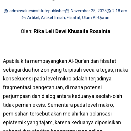
adminvaluesinstitutepublisher
November 28, 2025
2:18 am
Artikel
,
Artikel Ilmiah
,
Filsafat
,
Ulum Al-Quran
Oleh:
Rika Leli Dewi Khusaila Rosalnia
Apabila kita membayangkan Al-Qur’an dan filsafat
sebagai dua horizon yang terpisah secara tegas, maka
konsekuensi pada level mikro adalah terjadinya
fragmentasi pengetahuan, di mana potensi
perjumpaan dan dialog antara keduanya seolah-olah
tidak pernah eksis. Sementara pada level makro,
pemisahan tersebut akan melahirkan polarisasi
epistemik yang tajam, karena keduanya diposisikan