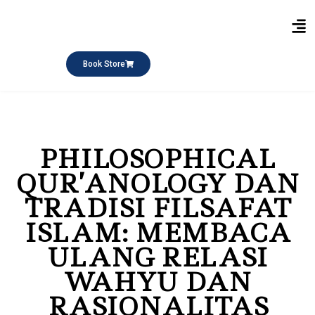
Publikasi Buku
Short Course
Pesantren Ramadhan
Q&A Keagamaan
Book Store
PHILOSOPHICAL
QUR’ANOLOGY DAN
TRADISI FILSAFAT
ISLAM: MEMBACA
ULANG RELASI
WAHYU DAN
RASIONALITAS