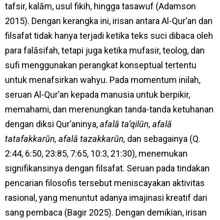
tafsir, kalām, usul fikih, hingga tasawuf (Adamson
2015). Dengan kerangka ini, irisan antara Al-Qur’an dan
filsafat tidak hanya terjadi ketika teks suci dibaca oleh
para falāsifah, tetapi juga ketika mufasir, teolog, dan
sufi menggunakan perangkat konseptual tertentu
untuk menafsirkan wahyu. Pada momentum inilah,
seruan Al-Qur’an kepada manusia untuk berpikir,
memahami, dan merenungkan tanda-tanda ketuhanan
dengan diksi Qur’aninya,
afalā ta’qilūn, afalā
tatafakkarūn, afalā tazakkarūn,
dan sebagainya (Q.
2:44, 6:50, 23:85, 7:65, 10:3, 21:30), menemukan
signifikansinya dengan filsafat. Seruan pada tindakan
pencarian filosofis tersebut meniscayakan aktivitas
rasional, yang menuntut adanya imajinasi kreatif dari
sang pembaca (Bagir 2025). Dengan demikian, irisan