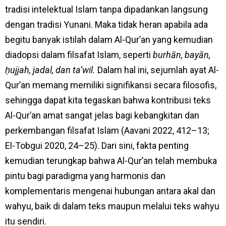
tradisi intelektual Islam tanpa dipadankan langsung
dengan tradisi Yunani. Maka tidak heran apabila ada
begitu banyak istilah dalam Al-Qur’an yang kemudian
diadopsi dalam filsafat Islam, seperti
burhān, bayān,
ḥujjah, jadal, dan ta’wil.
Dalam hal ini, sejumlah ayat Al-
Qur’an memang memiliki signifikansi secara filosofis,
sehingga dapat kita tegaskan bahwa kontribusi teks
Al-Qur’an amat sangat jelas bagi kebangkitan dan
perkembangan filsafat Islam (Aavani 2022, 412–13;
El-Tobgui 2020, 24–25). Dari sini, fakta penting
kemudian terungkap bahwa Al-Qur’an telah membuka
pintu bagi paradigma yang harmonis dan
komplementaris mengenai hubungan antara akal dan
wahyu, baik di dalam teks maupun melalui teks wahyu
itu sendiri.