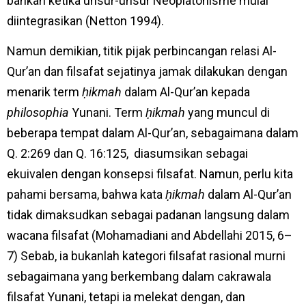
bahkan ketika unsur-unsur Neoplatonisme mulai
diintegrasikan (Netton 1994).
Namun demikian, titik pijak perbincangan relasi Al-
Qur’an dan filsafat sejatinya jamak dilakukan dengan
menarik term
ḥikmah
dalam Al-Qur’an kepada
philosophia
Yunani. Term
ḥikmah
yang muncul di
beberapa tempat dalam Al-Qur’an, sebagaimana dalam
Q. 2:269 dan Q. 16:125, diasumsikan sebagai
ekuivalen dengan konsepsi filsafat. Namun, perlu kita
pahami bersama, bahwa kata
ḥikmah
dalam Al-Qur’an
tidak dimaksudkan sebagai padanan langsung dalam
wacana filsafat (Mohamadiani and Abdellahi 2015, 6–
7) Sebab, ia bukanlah kategori filsafat rasional murni
sebagaimana yang berkembang dalam cakrawala
filsafat Yunani, tetapi ia melekat dengan, dan