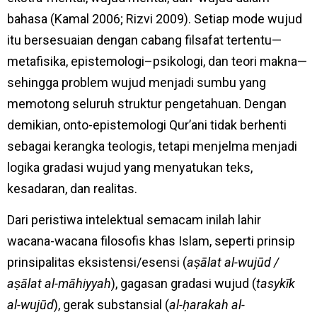
bahasa (Kamal 2006; Rizvi 2009). Setiap mode wujud
itu bersesuaian dengan cabang filsafat tertentu—
metafisika, epistemologi–psikologi, dan teori makna—
sehingga problem wujud menjadi sumbu yang
memotong seluruh struktur pengetahuan. Dengan
demikian, onto-epistemologi Qur’ani tidak berhenti
sebagai kerangka teologis, tetapi menjelma menjadi
logika gradasi wujud yang menyatukan teks,
kesadaran, dan realitas.
Dari peristiwa intelektual semacam inilah lahir
wacana-wacana filosofis khas Islam, seperti prinsip
prinsipalitas eksistensi/esensi (
aṣālat al-wujūd /
aṣālat al-māhiyyah
), gagasan gradasi wujud (
tasykīk
al-wujūd
), gerak substansial (
al-ḥarakah al-