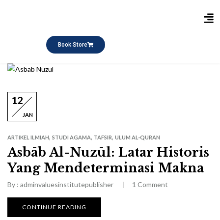
Publikasi Buku
Short Course
Pesantren Ramadhan
Q&A Keagamaan
Book Store
12
JAN
,
,
,
ARTIKEL ILMIAH
STUDI AGAMA
TAFSIR
ULUM AL-QURAN
Asbāb Al-Nuzūl: Latar Historis
Yang Mendeterminasi Makna
By :
adminvaluesinstitutepublisher
1
Comment
CONTINUE READING