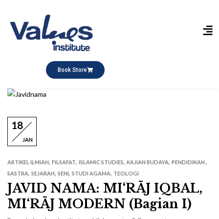
Publikasi Buku
Short Course
Pesantren Ramadhan
Q&A Keagamaan
Book Store
18
JAN
,
,
,
,
,
ARTIKEL ILMIAH
FILSAFAT
ISLAMIC STUDIES
KAJIAN BUDAYA
PENDIDIKAN
,
,
,
,
SASTRA
SEJARAH
SENI
STUDI AGAMA
TEOLOGI
JAVID NAMA: MI‘RĀJ IQBAL,
MI‘RĀJ MODERN (Bagian I)