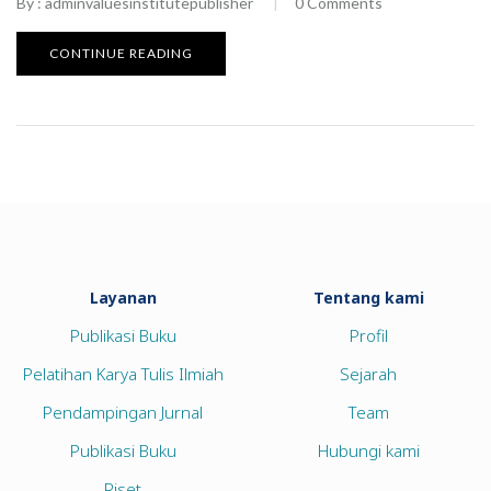
By :
adminvaluesinstitutepublisher
0
Comments
CONTINUE READING
Layanan
Tentang kami
Publikasi Buku
Profil
Pelatihan Karya Tulis Ilmiah
Sejarah
Pendampingan Jurnal
Team
Publikasi Buku
Hubungi kami
Riset