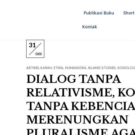
Publikasi Buku
Short
Kontak
31
DES
,
,
,
,
ARTIKEL ILMIAH
ETIKA
HUMANIORA
ISLAMIC STUDIES
SOSIOLOG
DIALOG TANPA
RELATIVISME, 
TANPA KEBENCIA
MERENUNGKAN
PLURALISME AG