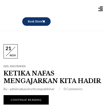
Publikasi Buku
Short Course
Pesantren Ramadhan
Q&A Keagamaan
Book Store
21
NOV
,
ESEI
ESEI PENDEK
KETIKA NAFAS
MENGAJARKAN KITA HADIR
By :
adminvaluesinstitutepublisher
0
Comments
CONTINUE READING