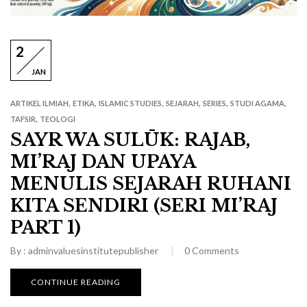
2
JAN
,
,
,
,
,
,
ARTIKEL ILMIAH
ETIKA
ISLAMIC STUDIES
SEJARAH
SERIES
STUDI AGAMA
,
TAFSIR
TEOLOGI
SAYR WA SULŪK: RAJAB,
MI’RAJ DAN UPAYA
MENULIS SEJARAH RUHANI
KITA SENDIRI (SERI MI’RAJ
PART 1)
By :
adminvaluesinstitutepublisher
0
Comments
CONTINUE READING