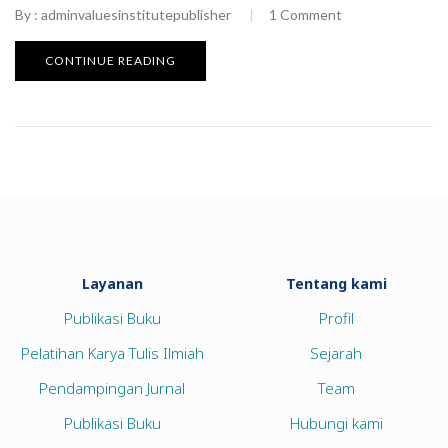
By :
adminvaluesinstitutepublisher
1
Comment
CONTINUE READING
Layanan
Tentang kami
Publikasi Buku
Profil
Pelatihan Karya Tulis Ilmiah
Sejarah
Pendampingan Jurnal
Team
Publikasi Buku
Hubungi kami