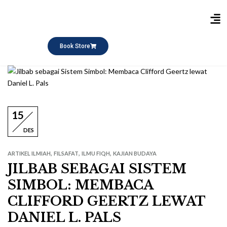
Publikasi Buku
Short Course
Pesantren Ramadhan
Q&A Keagamaan
Book Store
15
DES
,
,
,
ARTIKEL ILMIAH
FILSAFAT
ILMU FIQH
KAJIAN BUDAYA
JILBAB SEBAGAI SISTEM
SIMBOL: MEMBACA
CLIFFORD GEERTZ LEWAT
DANIEL L. PALS