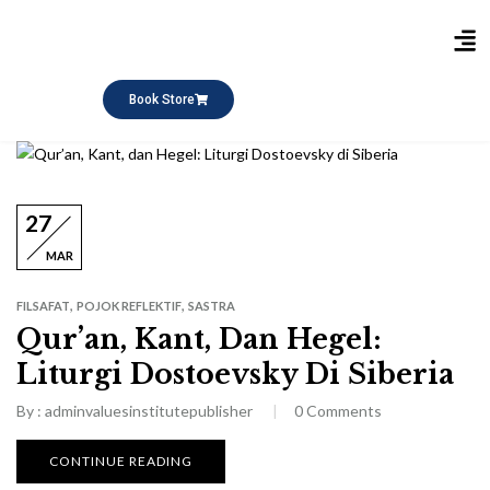
Publikasi Buku
Short Course
Pesantren Ramadhan
Q&A Keagamaan
Book Store
27
MAR
,
,
FILSAFAT
POJOK REFLEKTIF
SASTRA
Qur’an, Kant, Dan Hegel:
Liturgi Dostoevsky Di Siberia
By :
adminvaluesinstitutepublisher
0
Comments
CONTINUE READING