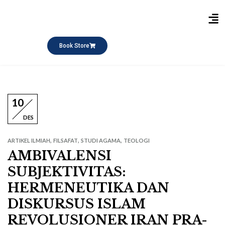
Publikasi Buku
Short Course
Pesantren Ramadhan
Q&A Keagamaan
Book Store
10
DES
,
,
,
ARTIKEL ILMIAH
FILSAFAT
STUDI AGAMA
TEOLOGI
AMBIVALENSI
SUBJEKTIVITAS:
HERMENEUTIKA DAN
DISKURSUS ISLAM
REVOLUSIONER IRAN PRA-