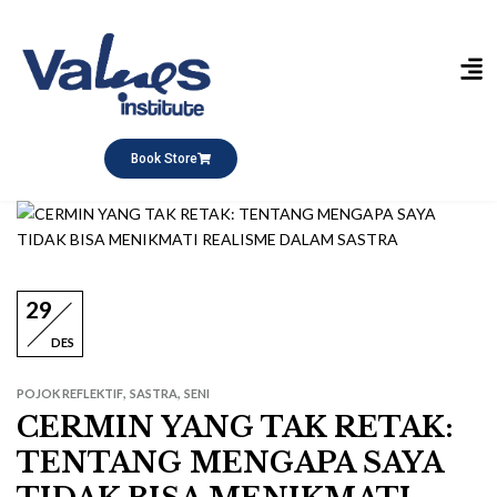
Publikasi Buku
Short Course
Pesantren Ramadhan
Q&A Keagamaan
Book Store
29
DES
,
,
POJOK REFLEKTIF
SASTRA
SENI
CERMIN YANG TAK RETAK:
TENTANG MENGAPA SAYA