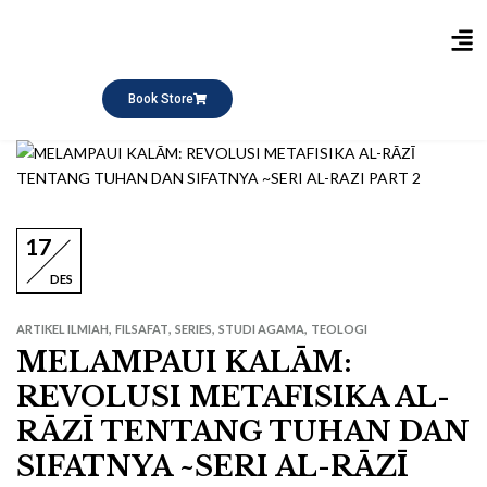
Publikasi Buku
Short Course
Pesantren Ramadhan
Q&A Keagamaan
Book Store
17
DES
,
,
,
,
ARTIKEL ILMIAH
FILSAFAT
SERIES
STUDI AGAMA
TEOLOGI
MELAMPAUI KALĀM:
REVOLUSI METAFISIKA AL-
RĀZĪ TENTANG TUHAN DAN
SIFATNYA ~SERI AL-RĀZĪ