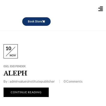
Publikasi Buku
Short Course
Pesantren Ramadhan
Q&A Keagamaan
Book Store
10
NOV
,
ESEI
ESEI PENDEK
ALEPH
By :
adminvaluesinstitutepublisher
0
Comments
CONTINUE READING