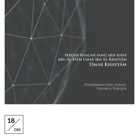
18
DES