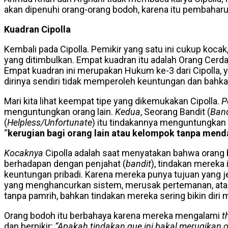
akan dipenuhi orang-orang bodoh, karena itu pembaharua
Kuadran Cipolla
Kembali pada Cipolla. Pemikir yang satu ini cukup koc
yang ditimbulkan. Empat kuadran itu adalah Orang Cerda
Empat kuadran ini merupakan Hukum ke-3 dari Cipolla, 
dirinya sendiri tidak memperoleh keuntungan dan bahka
Mari kita lihat keempat tipe yang dikemukakan Cipolla.
P
menguntungkan orang lain.
Kedua
, Seorang Bandit (
Band
(
Helpless/Unfortunate
) itu tindakannya menguntungkan o
“
kerugian bagi orang lain atau kelompok tanpa mendat
Kocaknya
Cipolla adalah saat menyatakan bahwa orang b
berhadapan dengan penjahat (
bandit
), tindakan mereka 
keuntungan pribadi. Karena mereka punya tujuan yang j
yang menghancurkan sistem, merusak pertemanan, atau
tanpa pamrih, bahkan tindakan mereka sering bikin diri m
Orang bodoh itu berbahaya karena mereka mengalami
t
dan berpikir:
“Apakah tindakan gue ini bakal merugikan o