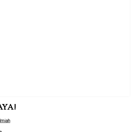
AYA!
Ilmiah
a