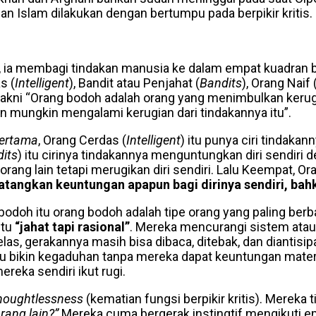
n Islam dilakukan dengan bertumpu pada berpikir kritis.
ak, ia membagi tindakan manusia ke dalam empat kuadran
s (
Intelligent
), Bandit atau Penjahat (
Bandits
), Orang Naif 
yakni “Orang bodoh adalah orang yang menimbulkan kerug
n mungkin mengalami kerugian dari tindakannya itu”.
ertama
, Orang Cerdas (
Intelligent
) itu punya ciri tindaka
its
) itu cirinya tindakannya menguntungkan diri sendiri d
rang lain tetapi merugikan diri sendiri. Lalu Keempat, Or
angkan keuntungan apapun bagi dirinya sendiri, bahka
odoh itu orang bodoh adalah tipe orang yang paling ber
itu
“jahat tapi rasional”
. Mereka mencurangi sistem atau
elas, gerakannya masih bisa dibaca, ditebak, dan dianti
 bikin kegaduhan tanpa mereka dapat keuntungan mater
ereka sendiri ikut rugi.
houghtlessness
(kematian fungsi berpikir kritis). Merek
rang lain?”
Mereka cuma bergerak instingtif mengikuti e