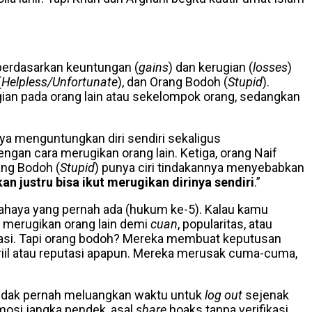
 berdasarkan keuntungan (
gains
) dan kerugian (
losses
)
(
Helpless/Unfortunate
), dan Orang Bodoh (
Stupid
).
ian pada orang lain atau sekelompok orang, sedangkan
nnya menguntungkan diri sendiri sekaligus
engan cara merugikan orang lain. Ketiga, orang Naif
ang Bodoh (
Stupid
) punya ciri tindakannya menyebabkan
n justru bisa ikut merugikan dirinya sendiri
.”
bahaya yang pernah ada (hukum ke-5). Kalau kamu
 merugikan orang lain demi
cuan
, popularitas, atau
sipasi. Tapi orang bodoh? Mereka membuat keputusan
iil atau reputasi apapun. Mereka merusak cuma-cuma,
a tidak pernah meluangkan waktu untuk
log out
sejenak
mosi jangka pendek, asal
share
hoaks tanpa verifikasi,