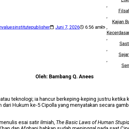
,
Filsa
,
Kajian 
valuesinstitutepublisher
Juni 7, 2026
6:56 am
,
Kecerdasa
,
Sast
,
Sejar
,
Sen
Oleh: Bambang Q. Anees
atau teknologi; ia hancur berkeping-keping justru ketik
kan dari Hukum ke-5 Cipolla yang menyatakan secara gamb
menulis esai satir ilmiah,
The Basic Laws of Human Stupid
an dan Afghani bahkan sudah meninggal pada saat Cipolla