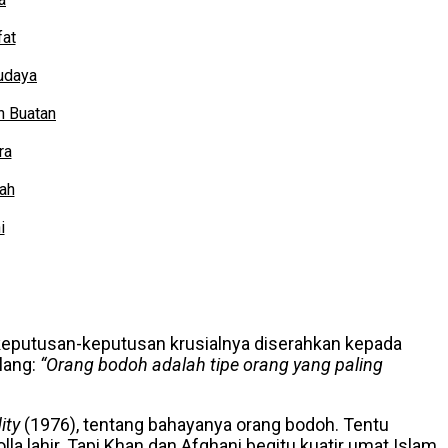
fat
Budaya
n Buatan
ra
ah
i
a keputusan-keputusan krusialnya diserahkan kepada
lang:
“Orang bodoh adalah tipe orang yang paling
ity
(1976), tentang bahayanya orang bodoh. Tentu
 lahir. Tapi Khan dan Afghani begitu kuatir umat Islam