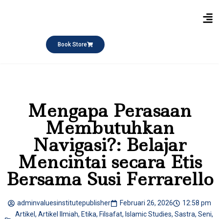
Publikasi Buku
Short Course
Pesantren Ramadhan
Q&A Keagamaan
Book Store
Mengapa Perasaan
Membutuhkan
Navigasi?: Belajar
Mencintai secara Etis
Bersama Susi Ferrarello
adminvaluesinstitutepublisher
Februari 26, 2026
12:58 pm
Artikel
,
Artikel Ilmiah
,
Etika
,
Filsafat
,
Islamic Studies
,
Sastra
,
Seni
,