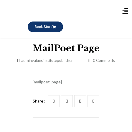
Publikasi Buku
Short Course
Pesantren Ramadhan
Q&A Keagamaan
Book Store
MailPoet Page
adminvaluesinstitutepublisher
0
Comments
[mailpoet_page]
Share :